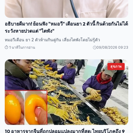
อธิบายดีมาก! ย้อนฟัง "หมอวี" เตือนยา 2 ตัวนี้ กินด้วยกันไม่ได้
ระวังหายปวดแต่ "ไตพัง"
หมอวีเตือน ยา 2 ตัวห้ามกินคู่กัน เสี่ยงไตพังโดยไม่รู้ตัว
⏱️ 1 นาทีในการอ่าน
09/08/2026 09:23
สุขภาพ
10 อาหารจากจีนที่ถูกปลอมแปลงมากที่สุด: ไทยบริโภคถึง 9