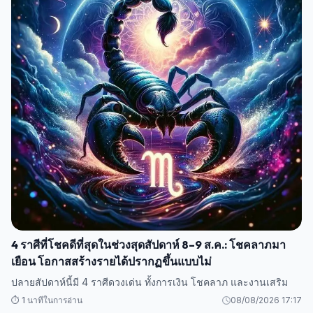
4 ราศีที่โชคดีที่สุดในช่วงสุดสัปดาห์ 8–9 ส.ค.: โชคลาภมา
เยือน โอกาสสร้างรายได้ปรากฏขึ้นแบบไม่
ปลายสัปดาห์นี้มี 4 ราศีดวงเด่น ทั้งการเงิน โชคลาภ และงานเสริม
⏱️ 1 นาทีในการอ่าน
08/08/2026 17:17