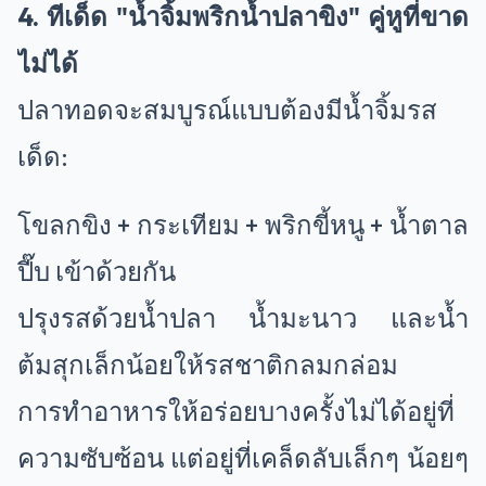
4. ทีเด็ด "น้ำจิ้มพริกน้ำปลาขิง" คู่หูที่ขาด
ไม่ได้
ปลาทอดจะสมบูรณ์แบบต้องมีน้ำจิ้มรส
เด็ด:
โขลกขิง + กระเทียม + พริกขี้หนู + น้ำตาล
ปี๊บ เข้าด้วยกัน
ปรุงรสด้วยน้ำปลา น้ำมะนาว และน้ำ
ต้มสุกเล็กน้อยให้รสชาติกลมกล่อม
การทำอาหารให้อร่อยบางครั้งไม่ได้อยู่ที่
ความซับซ้อน แต่อยู่ที่เคล็ดลับเล็กๆ น้อยๆ