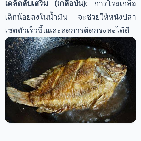
เคล็ดลับเสริม (เกลือป่น):
การโรยเกลือ
เล็กน้อยลงในน้ำมัน จะช่วยให้หนังปลา
เซตตัวเร็วขึ้นและลดการติดกระทะได้ดี