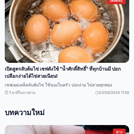
เคล็ดลับ
เปิดสูตรลับต้มไข่ เชฟดังใช้ "น้ำศักดิ์สิทธิ์" ที่ทุกบ้านมี ปอก
เปลือกง่ายได้ไข่สวยเนียน!
เชฟเผยเคล็ดลับต้มไข่ ใช้ของในครัว ปอกง่าย ไข่สวยทุกฟอง
⏱️ 1 นาทีในการอ่าน
03/08/2026 11:58
บทความใหม่
ข่าว