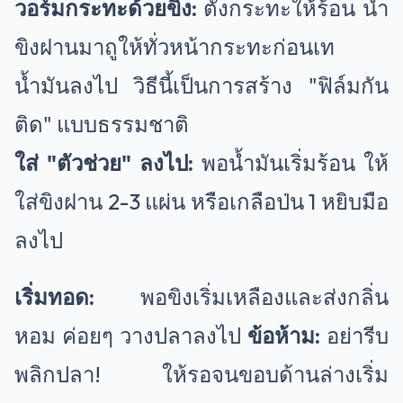
วอร์มกระทะด้วยขิง:
ตั้งกระทะให้ร้อน นำ
ขิงฝานมาถูให้ทั่วหน้ากระทะก่อนเท
น้ำมันลงไป วิธีนี้เป็นการสร้าง "ฟิล์มกัน
ติด" แบบธรรมชาติ
ใส่ "ตัวช่วย" ลงไป:
พอน้ำมันเริ่มร้อน ให้
ใส่ขิงฝาน 2-3 แผ่น หรือเกลือป่น 1 หยิบมือ
ลงไป
เริ่มทอด:
พอขิงเริ่มเหลืองและส่งกลิ่น
หอม ค่อยๆ วางปลาลงไป
ข้อห้าม:
อย่ารีบ
พลิกปลา! ให้รอจนขอบด้านล่างเริ่ม