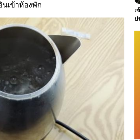
ินเข้าห้องพัก
เข
ปร