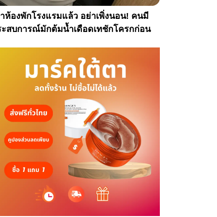
้าห้องพักโรงแรมแล้ว อย่าเพิ่งนอน! คนมี
ะสบการณ์มักต้มน้ำเดือดเทชักโครกก่อน