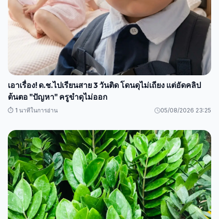
เอาเรื่อง! ด.ช.ไปเรียนสาย 3 วันติด โดนดุไม่เถียง แต่อัดคลิป
ต้นตอ "ปัญหา" ครูขำดุไม่ออก
⏱️ 1 นาทีในการอ่าน
05/08/2026 23:25