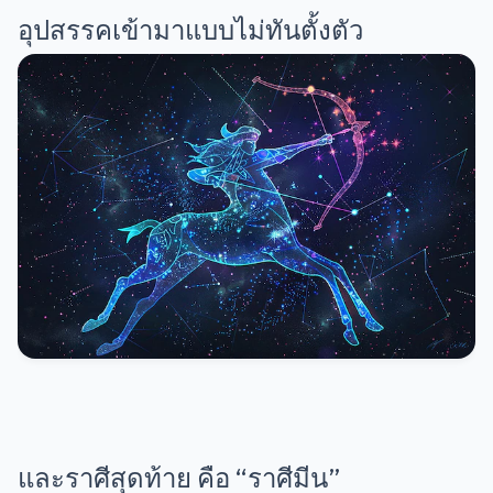
อุปสรรคเข้ามาแบบไม่ทันตั้งตัว
และราศีสุดท้าย คือ “ราศีมีน”