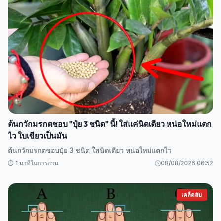
ต้นกวักมรกตชอบ "ปุ๋ย 3 ชนิด" นี้! ใส่แค่นิดเดียว หน่อใหม่แตก
ไว ใบเขียวเป็นมัน
ต้นกวักมรกตชอบปุ๋ย 3 ชนิด ใส่นิดเดียว หน่อใหม่แตกไว
⏱️ 1 นาทีในการอ่าน
08/08/2026 06:52
เคล็ดลับ