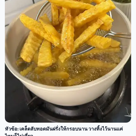
หัวข้อ: เคล็ดลับทอดมันฝรั่งให้กรอบนาน วางทิ้งไว้นานแค่