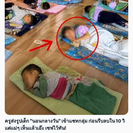
ครูส่งรูปเด็ก "นอนกลางวัน" เข้าแชทกลุ่ม ก่อนรีบลบใน 10 วิ
แต่แม่ๆ เห็นแล้วเอ๊ะ เซฟไว้ทัน!