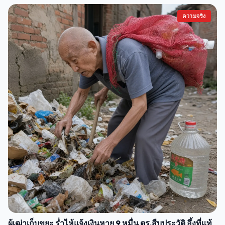
ความจริง
ผู้เฒ่าเก็บขยะ ร่ำไห้แจ้งเงินหาย 9 หมื่น ตร.สืบประวัติ อึ้งที่แท้