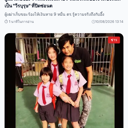
เป็น "วีรบุรุษ" ที่ปิดซ่อนต
ผู้เฒ่าเก็บขยะร้องไห้เงินหาย 9 หมื่น ตร.รู้ความจริงถึงกับอึ้ง
⏱️ 1 นาทีในการอ่าน
10/08/2026 13:14
ข่าว