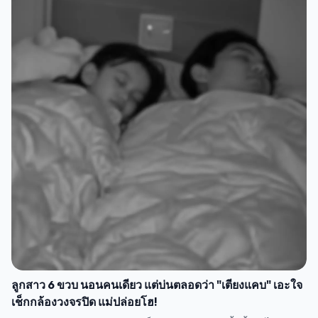
ลูกสาว 6 ขวบ นอนคนเดียว แต่บ่นตลอดว่า "เตียงแคบ" เอะใจ
เช็กกล้องวงจรปิด แม่ปล่อยโฮ!