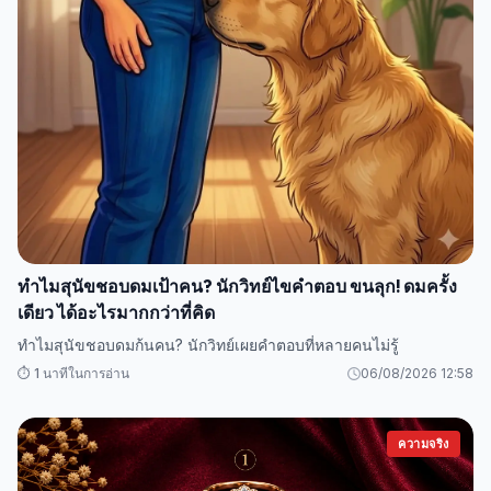
ทำไมสุนัขชอบดมเป้าคน? นักวิทย์ไขคำตอบ ขนลุก! ดมครั้ง
เดียว ได้อะไรมากกว่าที่คิด
ทำไมสุนัขชอบดมก้นคน? นักวิทย์เผยคำตอบที่หลายคนไม่รู้
⏱️ 1 นาทีในการอ่าน
06/08/2026 12:58
ความจริง