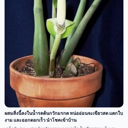
ผสมสิ่งนี้ลงในน้ำรดต้นกวักมรกต หน่ออ่อนจะเขียวสด แตกใบ
งาม และออกดอกเร็ว นำโชคเข้าบ้าน