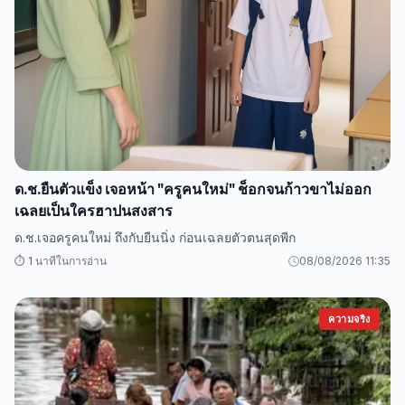
ด.ช.ยืนตัวแข็ง เจอหน้า "ครูคนใหม่" ช็อกจนก้าวขาไม่ออก
เฉลยเป็นใครฮาปนสงสาร
ด.ช.เจอครูคนใหม่ ถึงกับยืนนิ่ง ก่อนเฉลยตัวตนสุดพีก
⏱️ 1 นาทีในการอ่าน
08/08/2026 11:35
ความจริง