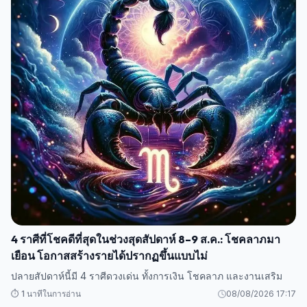
4 ราศีที่โชคดีที่สุดในช่วงสุดสัปดาห์ 8–9 ส.ค.: โชคลาภมา
เยือน โอกาสสร้างรายได้ปรากฏขึ้นแบบไม่
ปลายสัปดาห์นี้มี 4 ราศีดวงเด่น ทั้งการเงิน โชคลาภ และงานเสริม
⏱️ 1 นาทีในการอ่าน
08/08/2026 17:17