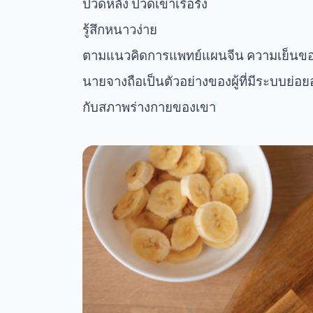
ปวดหลัง ปวดเข่าเรื้อรัง
รู้สึกหนาวง่าย
ตามแนวคิดการแพทย์แผนจีน ความเย็นของ
นายจางถือเป็นตัวอย่างของผู้ที่มีระบบย
กับสภาพร่างกายของเขา