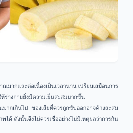
าณมากและต่อเนื่องเป็นเวลานาน เปรียบเสมือนการ
ำให้ร่างกายยิ่งมีความเย็นสะสมมากขึ้น
็นมากเกินไป ของเสียที่ควรถูกขับออกอาจค้างสะสม
พได้ ดังนั้นจึงไม่ควรเชื่ออย่างไม่มีเหตุผลว่าการกิน