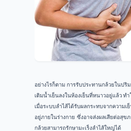
อย่างไรก็ตาม การรับประทานกล้วยในปริม
เติมน้ำเย็นลงในห้องเย็นที่หนาวอยู่แล้ว ท
เมื่อระบบลำไส้ได้รับผลกระทบจากความเย
อยู่ภายในร่างกาย ซึ่งอาจส่งผลเสียต่อสุขภา
กล้วยสามารถรักษามะเร็งลำไส้ใหญ่ได้