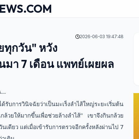
NEWS.COM
2026-06-03 19:47:48
ยทุกวัน" หวัง
ผ่านมา 7 เดือน แพทย์เผยผล
...
บการวินิจฉัยว่าเป็นมะเร็งลำไส้ใหญ่ระยะเริ่มต้น
้วยให้มากขึ้นเพื่อช่วยล้างลำไส้” เขาจึงกินกล้วย
วันเดียว แต่เมื่อเข้ารับการตรวจอีกครั้งหลังผ่านไป 7
่าเดิม