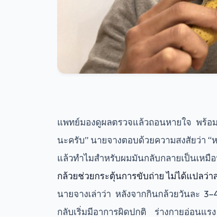
แพทย์มองดูผลตรวจแล้วถอนหายใจ พร้อมกล่
นะครับ” นายจางตอบด้วยความสงสัยว่า “หม
แล้วทำไมสำหรับผมมันกลับกลายเป็นเหมือ
กล้วยช่วยกระตุ้นการขับถ่าย ไม่ได้แปลว่า
นายจางเล่าว่า หลังจากกินกล้วยวันละ 3–4
กลับเริ่มมีอาการผิดปกติ ร่างกายอ่อนแรง