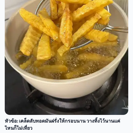
หัวข้อ: เคล็ดลับทอดมันฝรั่งให้กรอบนาน วางทิ้งไว้นานแค่
ไหนก็ไม่เหี่ยว