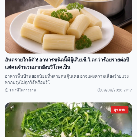
อันตรายใกล้ตัว! อาหารชนิดนี้มีผู้เสี.ย.ชี.วิ.ตกว่าร้อยรายต่อปี
แต่คนจำนวนมากยังบริโภคเป็น
อาหารพื้นบ้านยอดนิยมที่หลายคนคุ้นเคย อาจแฝงความเสี่ยงร้ายแรง
หากปรุงไม่ถูกวิธีหรือบริโ
⏱️ 1 นาทีในการอ่าน
09/08/2026 21:17
สุขภาพ