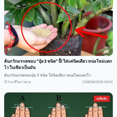
ต้นกวักมรกตชอบ "ปุ๋ย 3 ชนิด" นี้! ใส่แค่นิดเดียว หน่อใหม่แตก
ไว ใบเขียวเป็นมัน
ต้นกวักมรกตชอบปุ๋ย 3 ชนิด ใส่นิดเดียว หน่อใหม่แตกไว
⏱️ 1 นาทีในการอ่าน
08/08/2026 06:52
เคล็ดลับ