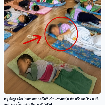
ครูส่งรูปเด็ก "นอนกลางวัน" เข้าแชทกลุ่ม ก่อนรีบลบใน 10 วิ
แต่แม่ๆ เห็นแล้วเอ๊ะ เซฟไว้ทัน!