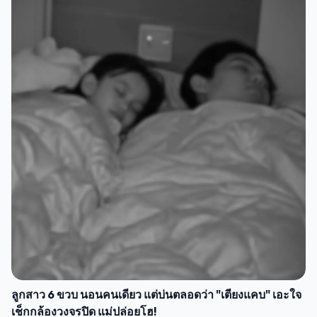
ลูกสาว 6 ขวบ นอนคนเดียว แต่บ่นตลอดว่า "เตียงแคบ" เอะใจ
เช็กกล้องวงจรปิด แม่ปล่อยโฮ!