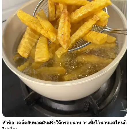
หัวข้อ: เคล็ดลับทอดมันฝรั่งให้กรอบนาน วางทิ้งไว้นานแค่ไหนก็