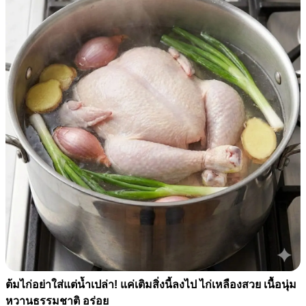
ต้มไก่อย่าใส่แต่น้ำเปล่า! แค่เติมสิ่งนี้ลงไป ไก่เหลืองสวย เนื้อนุ่ม
หวานธรรมชาติ อร่อย