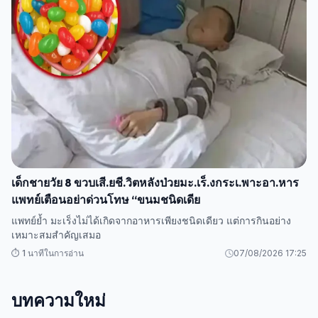
เด็กชายวัย 8 ขวบเสี.ยชี.วิตหลังป่วยมะ.เร็.งกระเ.พาะอา.หาร
แพทย์เตือนอย่าด่วนโทษ “ขนมชนิดเดีย
แพทย์ย้ำ มะเร็งไม่ได้เกิดจากอาหารเพียงชนิดเดียว แต่การกินอย่าง
เหมาะสมสำคัญเสมอ
⏱️ 1 นาทีในการอ่าน
07/08/2026 17:25
บทความใหม่