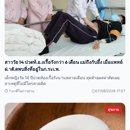
สาววัย 14 ปวดท้.อ.งเรื้อรังกว่า 6 เดือน แม่ถึงกับอึ้ง เมื่อแพทย์
ผ่.าตั.ดพบสิ่งที่อยู่ในก.ระเ.พ.
เด็กหญิงวัย 14 ปีปวดท้องเรื้อรังนานหลายเดือน สุดท้ายผลผ่าตัดเผย
สาเหตุที่ไม่มีใครคาดคิด
⏱️ 1 นาทีในการอ่าน
07/08/2026 17:57
สุขภาพ