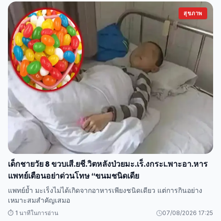
สุขภาพ
เด็กชายวัย 8 ขวบเสี.ยชี.วิตหลังป่วยมะ.เร็.งกระเ.พาะอา.หาร
แพทย์เตือนอย่าด่วนโทษ “ขนมชนิดเดีย
แพทย์ย้ำ มะเร็งไม่ได้เกิดจากอาหารเพียงชนิดเดียว แต่การกินอย่าง
เหมาะสมสำคัญเสมอ
⏱️ 1 นาทีในการอ่าน
07/08/2026 17:25