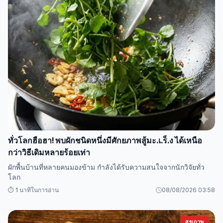
ทั่วโลกฮือฮา! พบผักชนิดหนึ่งมีศักยภาพสู้มะ.เ.ร็.ง ได้เหนือ
กว่าวิธีเดิมหลายร้อยเท่า
ผักพื้นบ้านที่หลายคนมองข้าม กำลังได้รับความสนใจจากนักวิจัยทั่ว
โลก
⏱️ 1 นาทีในการอ่าน
08/08/2026 03:58
สุขภาพ