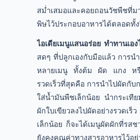
สม่ำเสมอและคอยถอนวัชพืชที่ม
พิษไว้ประกอบอาหารได้ตลอดทั้ง
ไอเดียเมนูแสนอร่อย ทำทานเองไ
สดๆ ที่ปลูกเองกับมือแล้ว กา
หลายเมนู ทั้งต้ม ผัด แกง หรื
รวดเร็วที่สุดคือ การนำไปผัดกับ
ใส่น้ำมันพืชเล็กน้อย นำกระเที
ผักใบเขียวลงไปผัดอย่างรวดเร็ว
เล็กน้อย ก็จะได้เมนูผัดผักที
ยังคงคุณค่าทางสารอาหารไว้อย