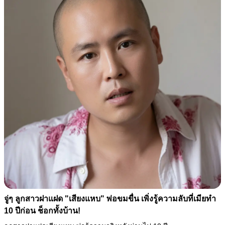
จู่ๆ ลูกสาวฝาแฝด "เสียงแหบ" พ่อขมขื่น เพิ่งรู้ความลับที่เมียทำ
10 ปีก่อน ช็อกทั้งบ้าน!