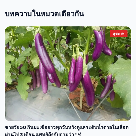
บทความในหมวดเดียวกัน
สุขภาพ
ชายวัย 50 กินมะเขือยาวทุกวันหวังดูแลระดับน้ำตาลในเลือด
ผ่านไป 3 เดือน แพทย์ถึงกับถามว่า “ช่