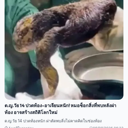
ด.ญ.วัย 14 ปวดท้อง-อาเจียนหนัก! หมอช็อกสิ่งที่พบหลังผ่า
ท้อง อาจสร้างสถิติโลกใหม่
ด.ญ.วัย 14 ปวดท้องหนัก ผ่าตัดพบสิ่งไม่คาดคิดในช่องท้อง