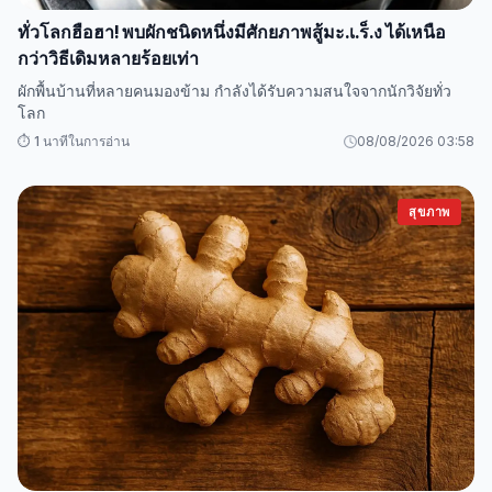
ทั่วโลกฮือฮา! พบผักชนิดหนึ่งมีศักยภาพสู้มะ.เ.ร็.ง ได้เหนือ
กว่าวิธีเดิมหลายร้อยเท่า
ผักพื้นบ้านที่หลายคนมองข้าม กำลังได้รับความสนใจจากนักวิจัยทั่ว
โลก
⏱️ 1 นาทีในการอ่าน
08/08/2026 03:58
สุขภาพ