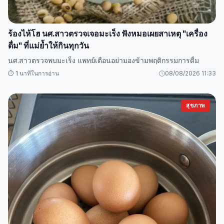
ร้องไห้โฮ นศ.สาวตรวจเจอมะเร็ง ฟังหมอเผยสาเหตุ "เครื่อง
ดื่ม" ที่แม่ย้ำให้กินทุกวัน
นศ.สาวตรวจพบมะเร็ง แพทย์เตือนอย่ามองข้ามพฤติกรรมการดื่ม
⏱️ 1 นาทีในการอ่าน
08/08/2026 11:33
สุขภาพ